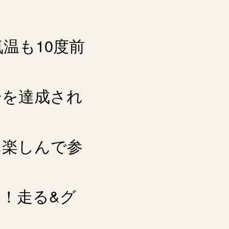
温も10度前
ーを達成され
ん楽しんで参
！走る&グ