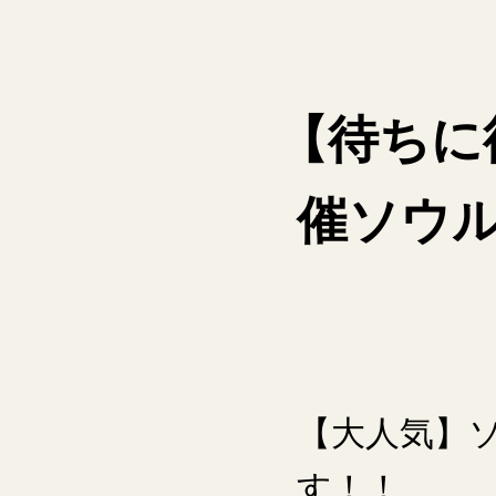
【待ちに
催ソウル
【大人気】
す！！