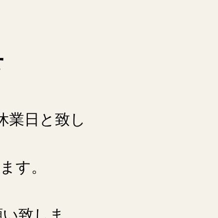
せ
季休業日と致し
します。
願い致しま