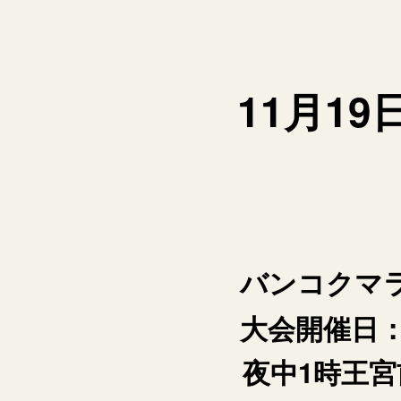
11月1
バンコクマラ
大会開催日：2
夜中1時王